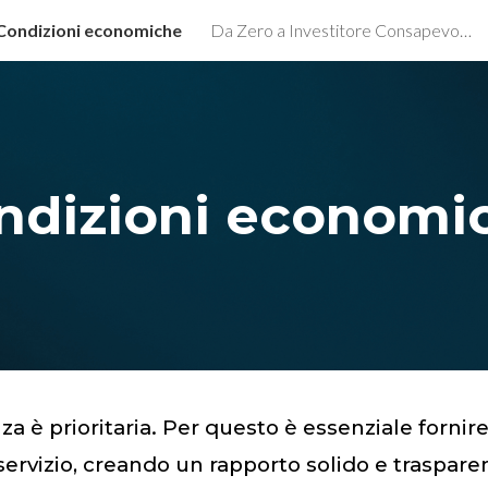
Condizioni economiche
Da Zero a Investitore Consapevole
ip to main content
Skip to navigat
ndizioni economi
a è prioritaria. Per questo è essenziale fornire 
ervizio, creando un rapporto solido e trasparen