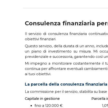
Consulenza finanziaria per
Il servizio di
consulenza finanziaria continuat
obiettivi finanziari.
Questo servizio, della durata di un anno, include
un piano di investimento su misura. Mi occupo
previdenziale e successoria, garantendo così una v
Mi impegno a monitorare costantemente il tuo p
continua per affrontare eventuali cambiamenti n
ai tuoi obiettivi.
La parcella della consulenza finanziaria
La commissione per il servizio, stabilita su bas
Capitale in gestione
Parcella in
fino a 120.000 €
1,0