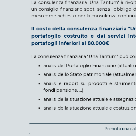
La consulenza finanziaria 'Una Tantum' è rivolt
un consiglio finanziario spot, senza l'obbligo 
mesi come richiesto per la consulenza continua
Il costo della consulenza finanziaria "
portafoglio costruito e dai servizi in
portafogli inferiori ai 80.000€
La consulenza finanziaria "Una Tantum" può co
analisi del Portafoglio Finanziario (attua
analisi dello Stato patrimoniale
(attualme
analisi e report su prodotti e strumenti f
fondi pensione, ...)
analisi della situazione attuale e assegna
analisi della situazione attuale e
costruzion
Prenota una cal