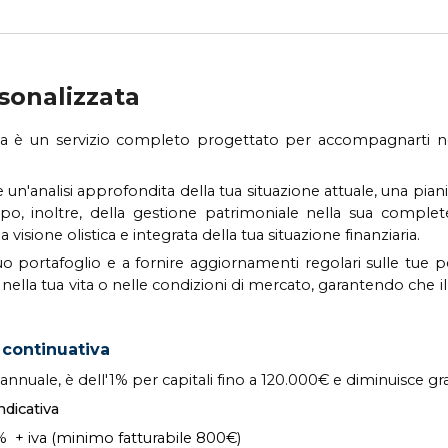
sonalizzata
iva è un servizio completo progettato per accompagnarti n
 un'analisi approfondita della tua situazione attuale, una pianif
, inoltre, della gestione patrimoniale nella sua completezz
isione olistica e integrata della tua situazione finanziaria.
ortafoglio e a fornire aggiornamenti regolari sulle tue per
ella tua vita o nelle condizioni di mercato, garantendo che i
 continuativa
e annuale, è dell'1% per capitali fino a 120.000€ e diminuisce 
dicativa
%
+ iva (minimo fatturabile 800€)