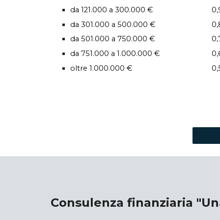
da 121.000 a 300.000 €
0
da
3
0
1
.00
0
a
5
00.000 €
0
,
da
5
0
1
.00
0
a
750
.000 €
0
,
da
751
.00
0
a
1.0
00.000 €
0
,
oltre 1.0
00.00
0
€
0
,
Consulenza finanziaria "
Un