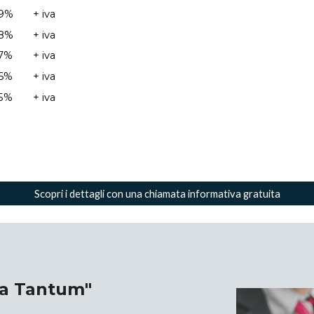
,9%
+ iva
8
%
+ iva
7
%
+ iva
6
%
+ iva
5
%
+ iva
Scopri i dettagli con una chiamata informativa gratuita
a Tantum"