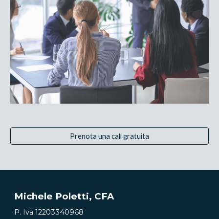
Prenota una call gratuita
Michele Poletti
, CFA
P. Iva
12203340968